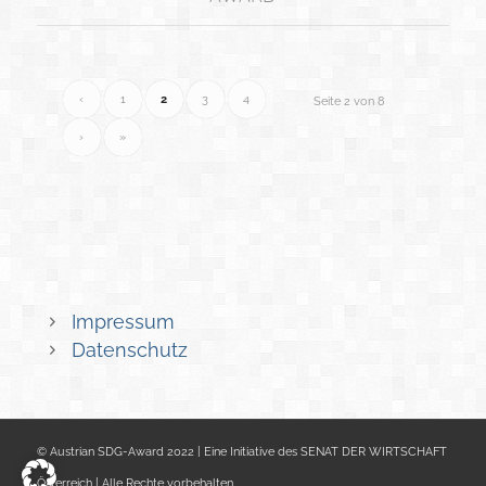
‹
1
2
3
4
Seite 2 von 8
›
»
Impressum
Datenschutz
© Austrian SDG-Award 2022 | Eine Initiative des SENAT DER WIRTSCHAFT
Österreich | Alle Rechte vorbehalten