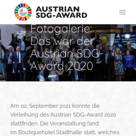
Fotogalerie:
Das war der
Austrian SDG-
Award 2020
Am 02. September 2021 konnte die
Verleihung des Austrian SDG-Award 2020
stattfinden. Die Veranstaltung fand
im
Boutiquehotel Stadthalle
statt, welches