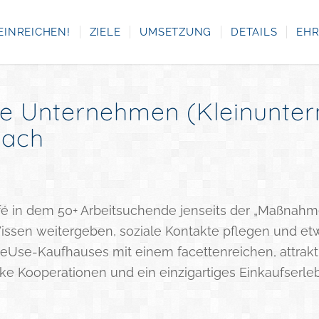
EINREICHEN!
ZIELE
UMSETZUNG
DETAILS
EH
 Unternehmen (Kleinuntern
lach
é in dem 50+ Arbeitsuchende jenseits der „Maßnahme
Wissen weitergeben, soziale Kontakte pflegen und etw
ReUse-Kaufhauses mit einem facettenreichen, attrakt
rke Kooperationen und ein einzigartiges Einkaufserleb