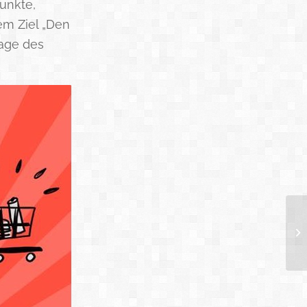
unkte,
em Ziel „Den
rage des