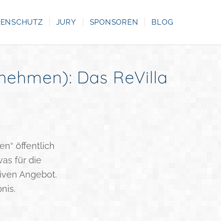
RENSCHUTZ
JURY
SPONSOREN
BLOG
ehmen): Das ReVilla
n“ öffentlich
as für die
iven Angebot.
nis.